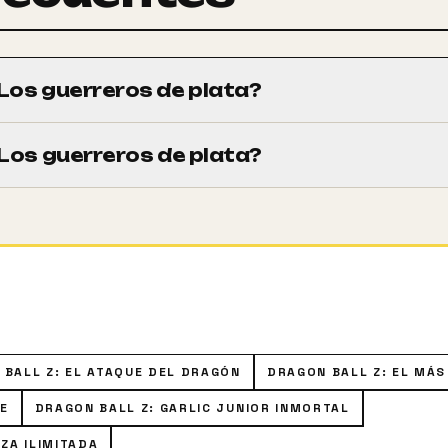
 Los guerreros de plata?
.
 Los guerreros de plata?
rneo de las artes marciales y Mr. Satán desafía a todos lo
nks y Krilín se clasifican para la final del torneo. Lo que
sión en el planeta Kaito y pretenden conquistar el Univers
dar sólo Gohan.
 BALL Z: EL ATAQUE DEL DRAGÓN
DRAGON BALL Z: EL MÁ
LE
DRAGON BALL Z: GARLIC JUNIOR INMORTAL
ZA ILIMITADA