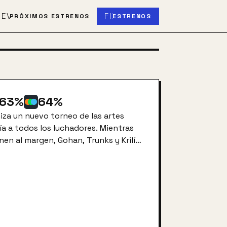
S
EVENT_UPCOMING
FIBER_NEW
PRÓXIMOS ESTRENOS
ESTRENOS
63
%
64
%
iza un nuevo torneo de las artes
ía a todos los luchadores. Mientras
en al margen, Gohan, Trunks y Krilín
 del torneo. Lo que desconocen es que
nda han escapado de su prisión en el
conquistar el Universo. Goku observa
s amigos van cayendo hasta quedar