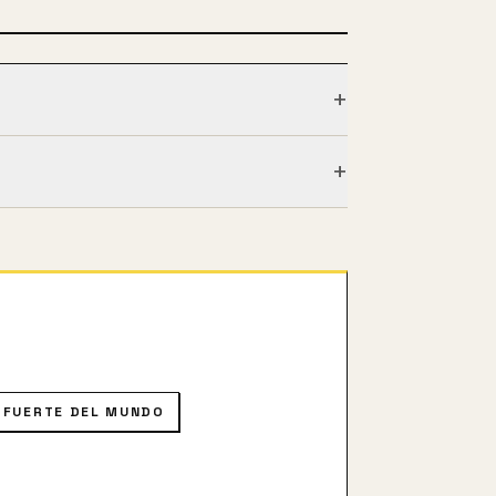
+
+
s luchadores. Mientras Piccolo y
 desconocen es que el poderoso
o. Goku observa desde el Más Allá
S FUERTE DEL MUNDO