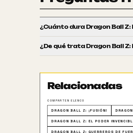
¿Cuánto dura Dragon Ball Z:
Tiene una duración de 50 minutos (50m)
¿De qué trata Dragon Ball Z:
El rico Gyosan Money organiza un nuevo to
Vegeta se mantienen al margen, Gohan, Tru
Bojack y su banda han escapado de su pri
cómo sus amigos van cayendo hasta que
Relacionadas
COMPARTEN ELENCO
DRAGON BALL Z: ¡FUSIÓN!
DRAGON
DRAGON BALL Z: EL PODER INVENCIB
DRAGON BALL Z: GUERREROS DE FUER