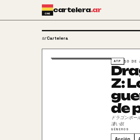
Ir al contenido principal
cartelera
.ar
arrow_back
Cartelera
10 DE 
ATP
Dra
Z: 
gue
de 
ドラゴンボール
凄い奴
GÉNEROS
Acción