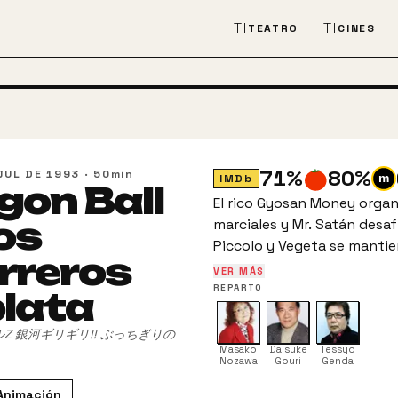
THEATER_COMEDY
THEATER
TEATRO
CINES
71
%
80
%
JUL DE 1993
·
50min
IMDb
gon Ball
El rico Gyosan Money organ
Los
marciales y Mr. Satán desaf
Piccolo y Vegeta se mantien
rreros
se clasifican para la final
VER MÁS
el poderoso Bojack y su ba
REPARTO
plata
planeta Kaito y pretenden 
desde el Más Allá cómo su
Z 銀河ギリギリ!! ぶっちぎりの
sólo Gohan.
Masako
Daisuke
Tessyo
Nozawa
Gouri
Genda
Animación